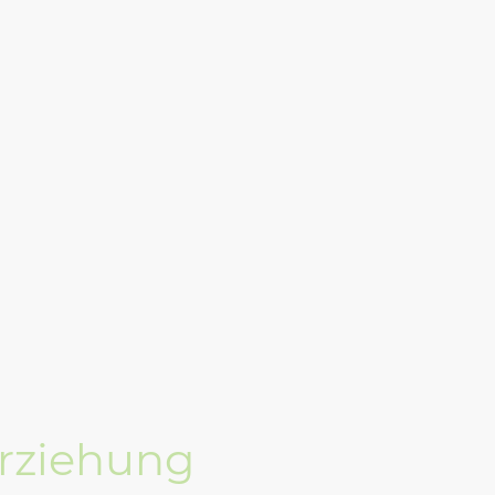
trale Hunde
Einzel- und Gruppentraining
rziehung