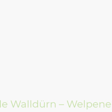
Startseite
Galerie
Über mich
Umweltneu
e Walldürn – Welpene