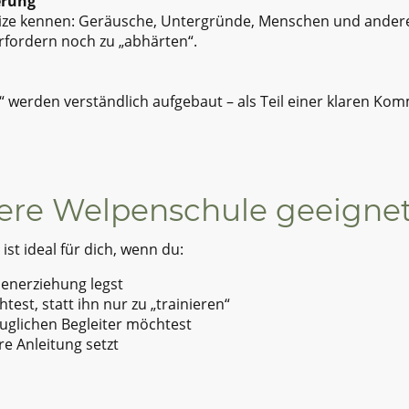
erung
eize kennen: Geräusche, Untergründe, Menschen und ander
rfordern noch zu „abhärten“.
“ werden verständlich aufgebaut – als Teil einer klaren Komm
sere Welpenschule geeigne
st ideal für dich, wenn du:
penerziehung legst
st, statt ihn nur zu „trainieren“
auglichen Begleiter möchtest
ire Anleitung setzt