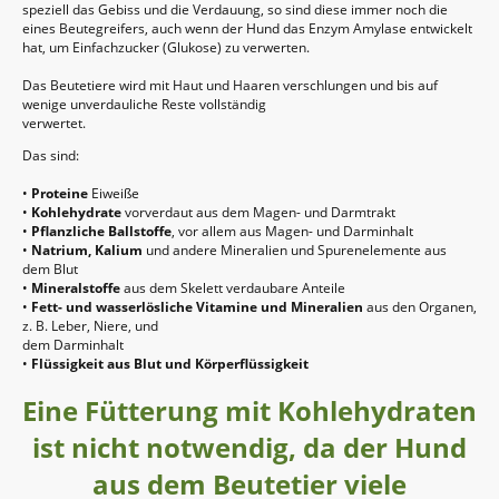
speziell das Gebiss und die Verdauung, so sind diese immer noch die
eines Beutegreifers, auch wenn der Hund das Enzym Amylase entwickelt
hat, um Einfachzucker (Glukose) zu verwerten.
Das Beutetiere wird mit Haut und Haaren verschlungen und bis auf
wenige unverdauliche Reste vollständig
verwertet.
Das sind:
•
Proteine
Eiweiße
•
Kohlehydrate
vorverdaut aus dem Magen- und Darmtrakt
•
Pflanzliche Ballstoffe
, vor allem aus Magen- und Darminhalt
•
Natrium, Kalium
und andere Mineralien und Spurenelemente aus
dem Blut
•
Mineralstoffe
aus dem Skelett verdaubare Anteile
•
Fett- und wasserlösliche Vitamine und Mineralien
aus den Organen,
z. B. Leber, Niere, und
dem Darminhalt
•
Flüssigkeit aus Blut und Körperflüssigkeit
Eine Fütterung mit Kohlehydraten
ist nicht notwendig, da der Hund
aus dem Beutetier viele