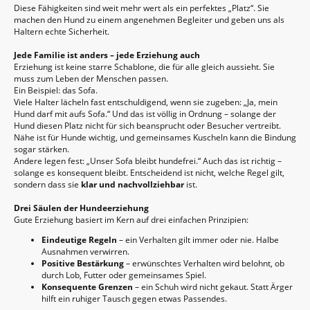
Diese Fähigkeiten sind weit mehr wert als ein perfektes „Platz“. Sie
machen den Hund zu einem angenehmen Begleiter und geben uns als
Haltern echte Sicherheit.
Jede Familie ist anders – jede Erziehung auch
Erziehung ist keine starre Schablone, die für alle gleich aussieht. Sie
muss zum Leben der Menschen passen.
Ein Beispiel: das Sofa.
Viele Halter lächeln fast entschuldigend, wenn sie zugeben: „Ja, mein
Hund darf mit aufs Sofa.“ Und das ist völlig in Ordnung – solange der
Hund diesen Platz nicht für sich beansprucht oder Besucher vertreibt.
Nähe ist für Hunde wichtig, und gemeinsames Kuscheln kann die Bindung
sogar stärken.
Andere legen fest: „Unser Sofa bleibt hundefrei.“ Auch das ist richtig –
solange es konsequent bleibt. Entscheidend ist nicht, welche Regel gilt,
sondern dass sie
klar und nachvollziehbar
ist.
Drei Säulen der Hundeerziehung
Gute Erziehung basiert im Kern auf drei einfachen Prinzipien:
Eindeutige Regeln
– ein Verhalten gilt immer oder nie. Halbe
Ausnahmen verwirren.
Positive Bestärkung
– erwünschtes Verhalten wird belohnt, ob
durch Lob, Futter oder gemeinsames Spiel.
Konsequente Grenzen
– ein Schuh wird nicht gekaut. Statt Ärger
hilft ein ruhiger Tausch gegen etwas Passendes.